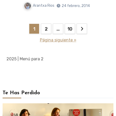
Arantxa Rios
24 febrero, 2014
Paginación
1
2
…
10
de
Página siguiente »
entradas
2025 | Menú para 2
Te Has Perdido