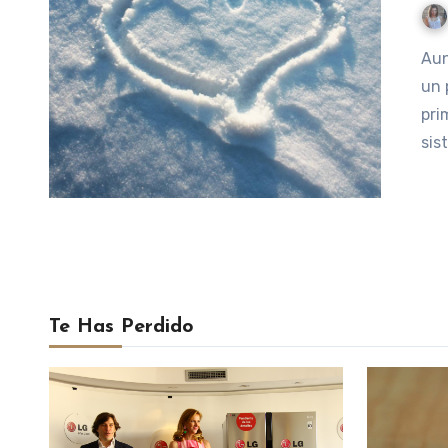
Aunque todos nos quejemos del frío y del invierno y llegue
un 
pri
sis
Te Has Perdido