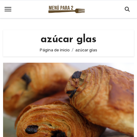
Saltar
al
contenido
azúcar glas
Página de inicio
azúcar glas