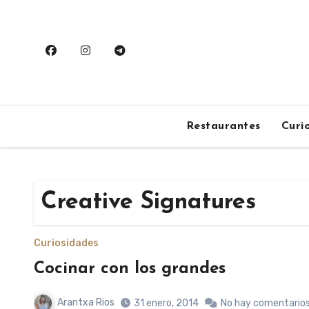
Saltar
al
contenido
Restaurantes
Curi
Creative Signatures
Curiosidades
Cocinar con los grandes
Arantxa Rios
31 enero, 2014
No hay comentario