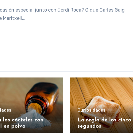
e Meritxell…
dades
Curiosidades
 los cócteles con
La regla de los cinco
l en polvo
segundos