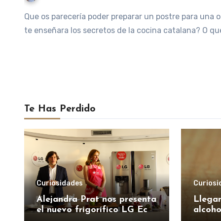
Que os parecería poder preparar un postre para una ocasión especial junto con Jordi Roca? O que Carles Gaig
te enseñara los secretos de la cocina catalana? O qu
Te Has Perdido
Curiosidades
Curiosi
Alejandra Prat nos presenta
Llegan
el nuevo frigorífico LG Eco
alcoho
Door