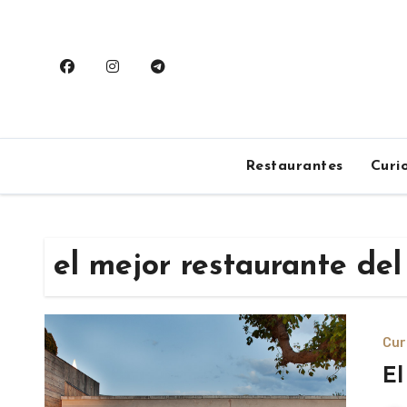
Saltar
al
contenido
Restaurantes
Curi
el mejor restaurante de
Cur
El