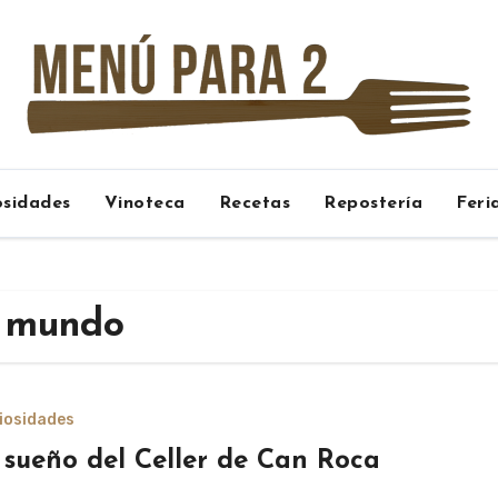
osidades
Vinoteca
Recetas
Repostería
Feri
l mundo
iosidades
 sueño del Celler de Can Roca