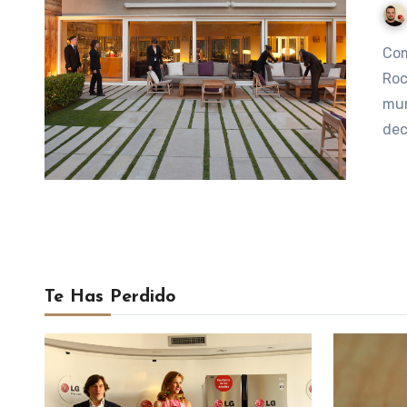
Como sabréis, el restaurante gerundense El Celler de Can
Roc
mun
dec
Te Has Perdido