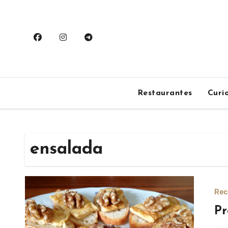
Saltar
al
contenido
Restaurantes
Curi
ensalada
Rec
Pr