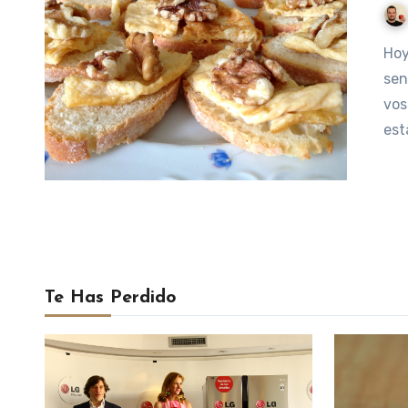
Hoy os quiero enseñar un par de experimentos súper
sen
vos
est
Te Has Perdido