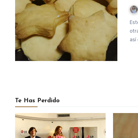
Este domingo hacía frío (mucho frío) y no se me ocurrió
otr
así
Te Has Perdido