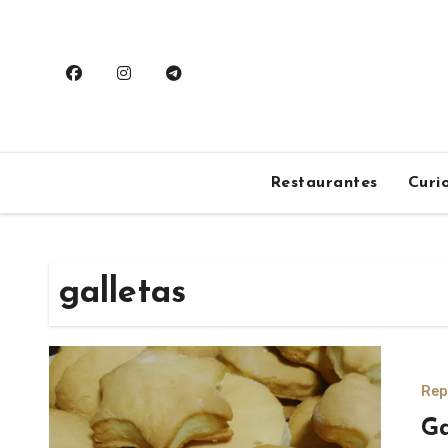
Saltar
al
contenido
Restaurantes
Curi
galletas
Rep
Ga