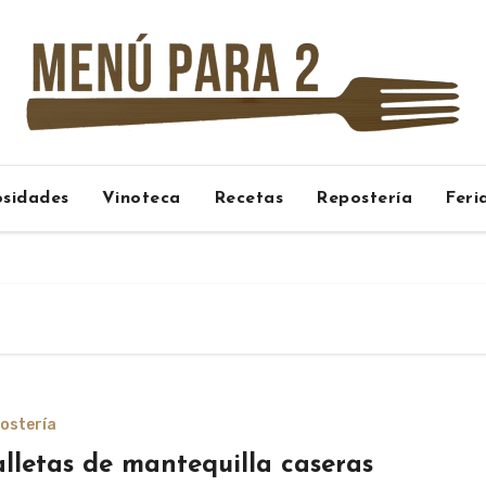
osidades
Vinoteca
Recetas
Repostería
Feri
ostería
lletas de mantequilla caseras