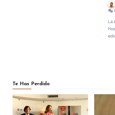
La Agencia de Promoción y Turismo de Sitges, el Gremio de
Hos
edi
Te Has Perdido