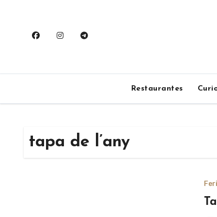
Saltar
al
contenido
Restaurantes
Curi
tapa de l’any
Fer
Ta