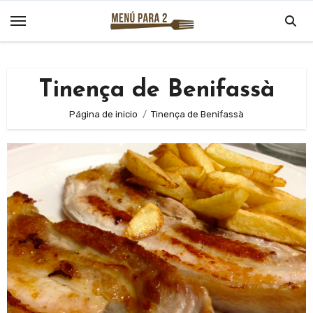
Saltar
al
contenido
Tinença de Benifassà
Página de inicio
Tinença de Benifassà