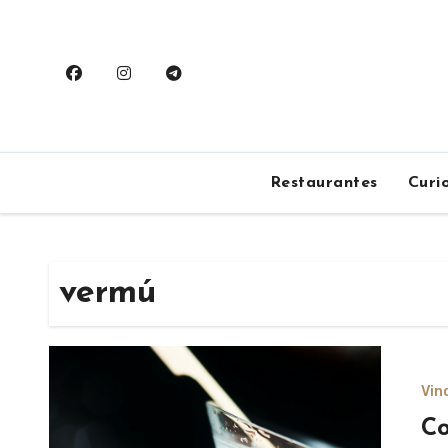
Saltar
al
contenido
Restaurantes
Curi
vermú
Vin
Co