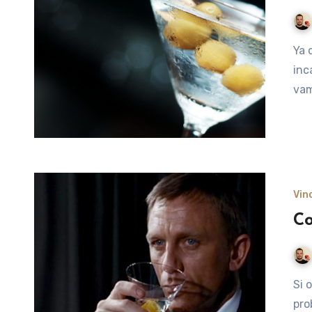
Ya que el otro día hablamos de James Bond, con su
inc
vam
Vin
Co
Si os gusta la saga del famoso agente secreto 007,
pro