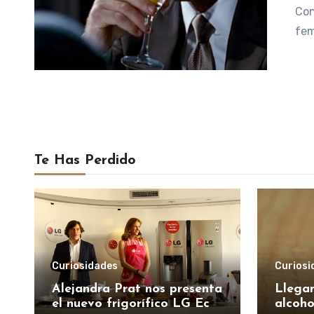
Con
fem
Te Has Perdido
Curiosidades
Curiosi
Alejandra Prat nos presenta
Llegan
el nuevo frigorífico LG Eco
alcoho