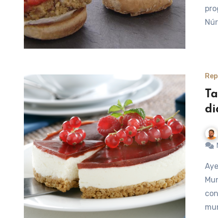
pro
Núr
Rep
Ta
di
Ayer, y como cada 14 de noviembre, se celebró el Día
Mun
con
mun