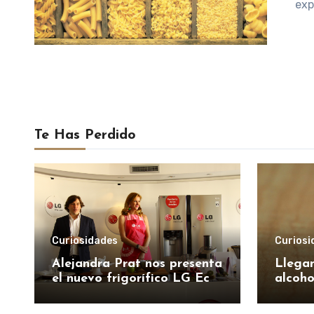
exp
Te Has Perdido
Curiosidades
Curiosi
Alejandra Prat nos presenta
Llegan
el nuevo frigorífico LG Eco
alcoho
Door