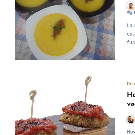
La base de toda buena receta es un buen caldo, y en este
cas
fum
Rec
Ha
ve
Hoy os quiero mostrar una receta que vi ayer en el