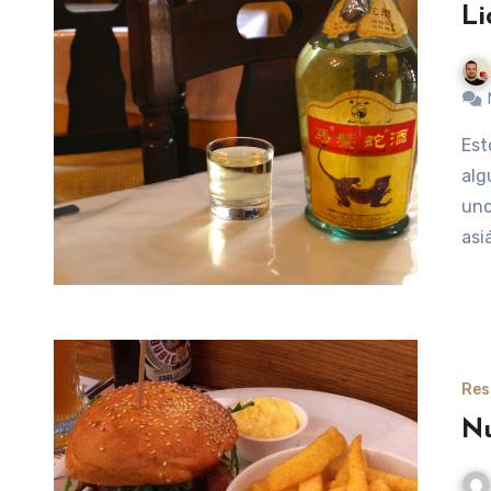
Li
Estoy seguro de que muchos de vosotros habréis visto
alg
uno
asi
Res
Nu