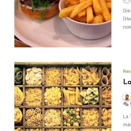
Die Kuh die lacht: La vaca que ríe – Frankfurt am Main
(He
nom
Res
La
La Tagliatella es un restaurante italiano de alta calidad con
más