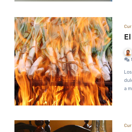
Cur
El
Los calçots son una variedad de cebolla, tierna, blanca y
dul
a m
Cur