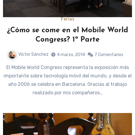
Ferias
¿Cómo se come en el Mobile World
Congress? 1ª Parte
Víctor Sánchez
4 marzo, 2014
7 Comentarios
El Mobile World Congress representa la exposición más
importante sobre tecnología móvil del mundo, y desde el
año 2006 se celebra en Barcelona. Gracias al trabajo
realizado por mis compañeros…