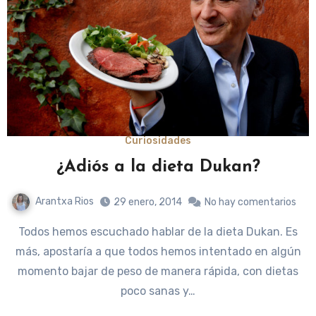
Curiosidades
¿Adiós a la dieta Dukan?
Arantxa Rios
29 enero, 2014
No hay comentarios
Todos hemos escuchado hablar de la dieta Dukan. Es
más, apostaría a que todos hemos intentado en algún
momento bajar de peso de manera rápida, con dietas
poco sanas y…