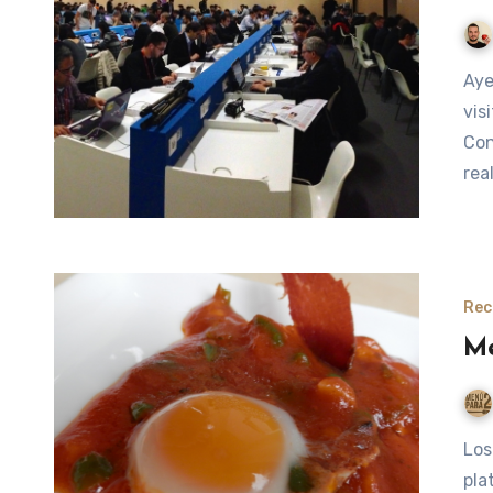
Ayer os enseñamos que tal estaban los dos bufés que
vis
Con
rea
Rec
Me
Los viernes vamos a preparar un menú completo, de dos
pla