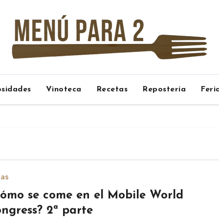
osidades
Vinoteca
Recetas
Repostería
Feri
ias
ómo se come en el Mobile World
ngress? 2ª parte