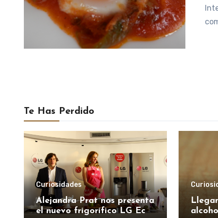
Int
com
Te Has Perdido
Curiosidades
Curiosi
Alejandra Prat nos presenta
Llegan
el nuevo frigorífico LG Eco
alcoho