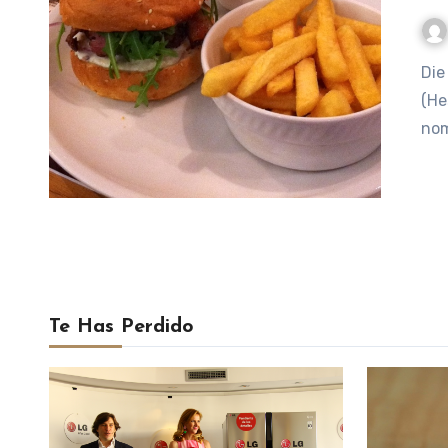
Die Kuh die lacht: La vaca que ríe – Frankfurt am Main
(He
nom
Te Has Perdido