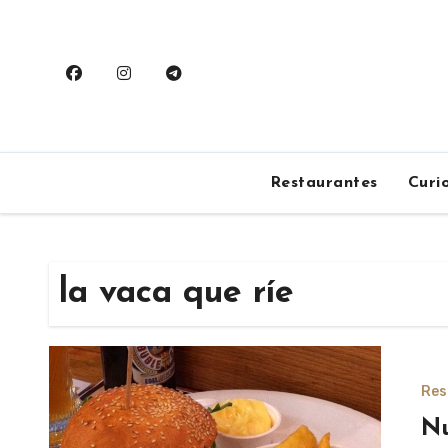
Saltar
al
contenido
Restaurantes
Curi
la vaca que ríe
Res
Nu