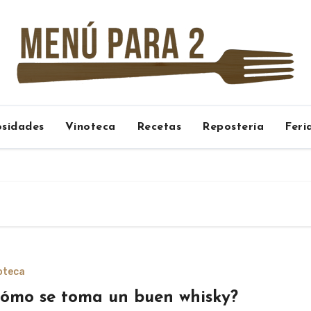
osidades
Vinoteca
Recetas
Repostería
Feri
oteca
ómo se toma un buen whisky?