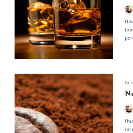
Hay mucha gente que dice odiar esta bebida, y desde mi
hum
por
Cur
Nu
Unos científicos de Portugal y Galicia han logrado destilar
un 