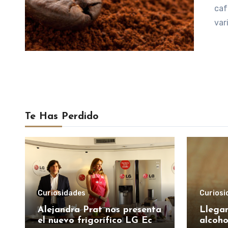
caf
var
Te Has Perdido
Curiosidades
Curiosi
Alejandra Prat nos presenta
Llegan
el nuevo frigorífico LG Eco
alcoho