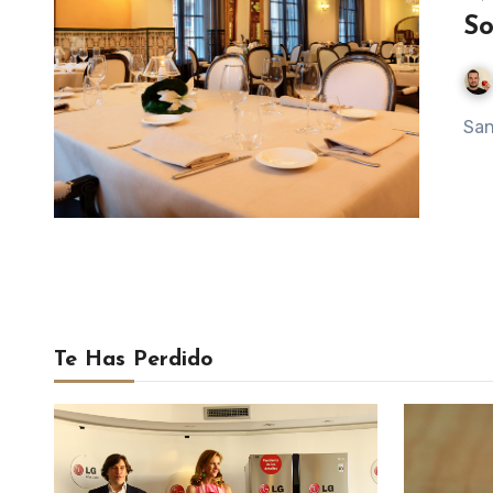
S
Sa
Te Has Perdido