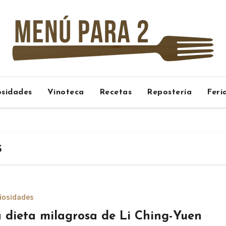
osidades
Vinoteca
Recetas
Repostería
Feri
s
iosidades
 dieta milagrosa de Li Ching-Yuen