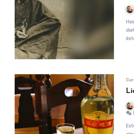
Hasta la fecha, siempre que hemos tratado el tema de las
die
ést
Cur
Li
Estoy seguro de que muchos de vosotros habréis visto