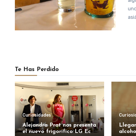
alg
uno
asi
Te Has Perdido
Curiosidades
Curiosi
Alejandra Prat nos presenta
Llegan
el nuevo frigorífico LG Eco
alcoho