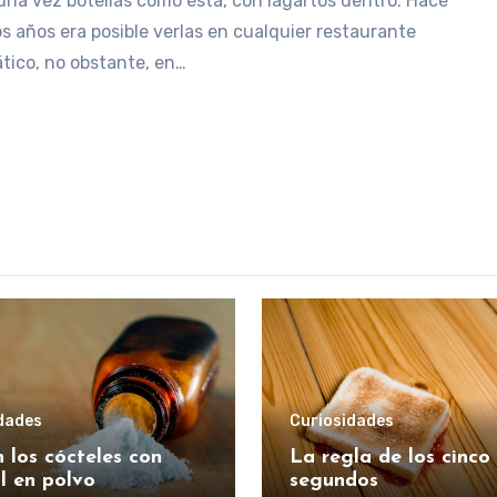
una vez botellas como ésta, con lagartos dentro. Hace
s años era posible verlas en cualquier restaurante
ático, no obstante, en…
dades
Curiosidades
 los cócteles con
La regla de los cinco
l en polvo
segundos