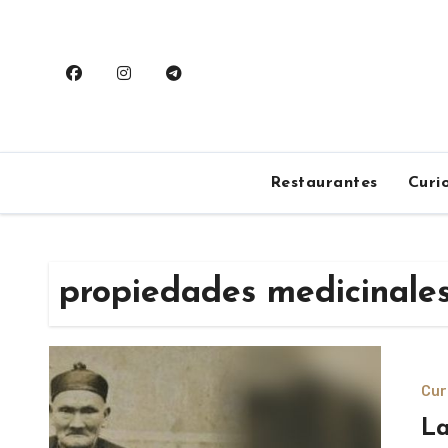
Saltar
al
contenido
Restaurantes
Curi
propiedades medicinale
Cur
La