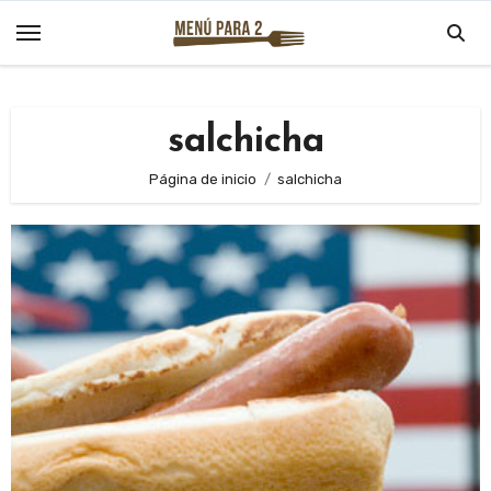
Saltar
al
contenido
salchicha
Página de inicio
salchicha