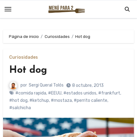
Saltar
al
contenido
Página de inicio
Curiosidades
Hot dog
Curiosidades
Hot dog
por
Sergi Queral Tolós
8 octubre, 2013
#comida rapida
,
#EEUU
,
#estados unidos
,
#frankfurt
,
#hot dog
,
#ketchup
,
#mostaza
,
#perrito caliente
,
#salchicha