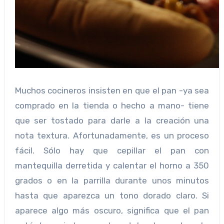
Muchos cocineros insisten en que el pan -ya sea
comprado en la tienda o hecho a mano- tiene
que ser tostado para darle a la creación una
nota textura. Afortunadamente, es un proceso
fácil. Sólo hay que cepillar el pan con
mantequilla derretida y calentar el horno a 350
grados o en la parrilla durante unos minutos
hasta que aparezca un tono dorado claro. Si
aparece algo más oscuro, significa que el pan