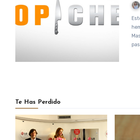
Estoy segura que todos los amantes de la gastronomía
hem
Mas
pas
Te Has Perdido