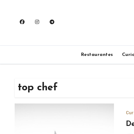
Saltar
al
contenido
Restaurantes
Curi
top chef
Cur
De