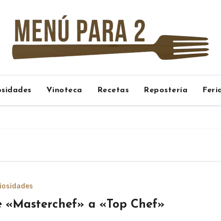
osidades
Vinoteca
Recetas
Repostería
Feri
iosidades
 «Masterchef» a «Top Chef»