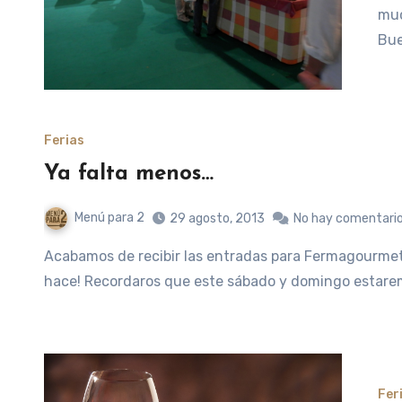
muc
Bue
Ferias
Ya falta menos…
Menú para 2
29 agosto, 2013
No hay comentari
Acabamos de recibir las entradas para Fermagourmet y queríamos compartir con vosotros la ilusión que nos
hace! Recordaros que este sábado y domingo estarem
Fer