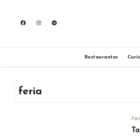
Saltar
al
contenido
Restaurantes
Curi
feria
Fer
Ta