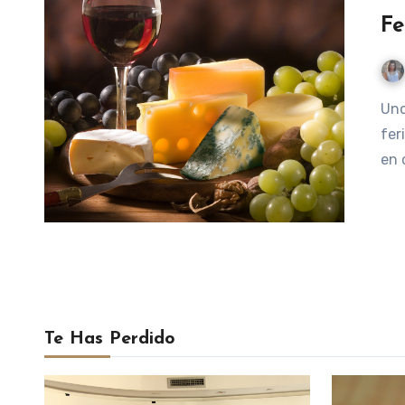
F
Uno de nuestros objetivos al crear la pagina era visitar
fer
en 
Te Has Perdido