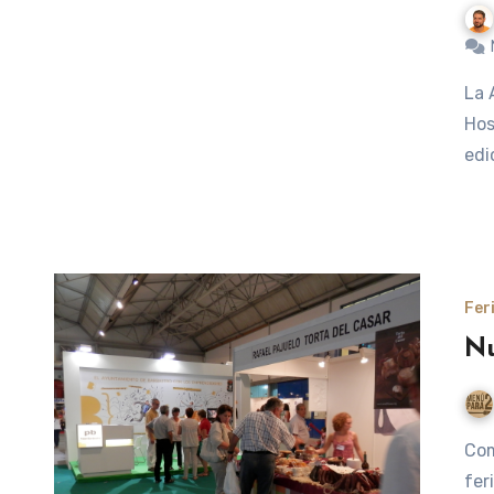
La Agencia de Promoción y Turismo de Sitges, el Gremio de
Hos
edi
Fer
Nu
Como bien sabéis todos, este fin de semana fuimos a la
fer