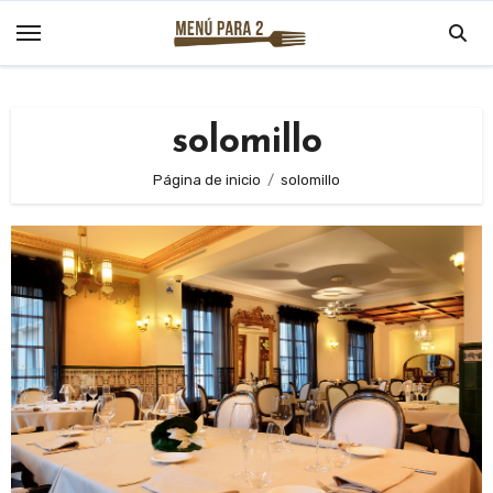
Saltar
al
contenido
solomillo
Página de inicio
solomillo