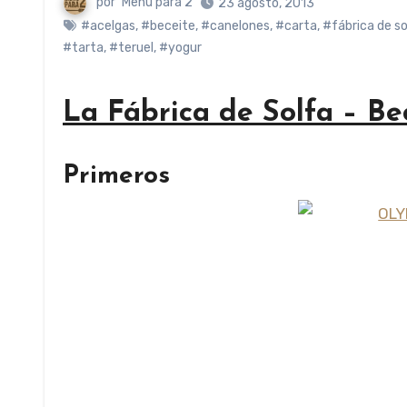
por
Menú para 2
23 agosto, 2013
#acelgas
,
#beceite
,
#canelones
,
#carta
,
#fábrica de so
#tarta
,
#teruel
,
#yogur
La Fábrica de Solfa – Bec
Primeros