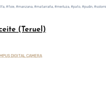
lfa
,
#foie
,
#manzana
,
#matarraña
,
#merluza
,
#pato
,
#pudin
,
#solomi
eite (Teruel)