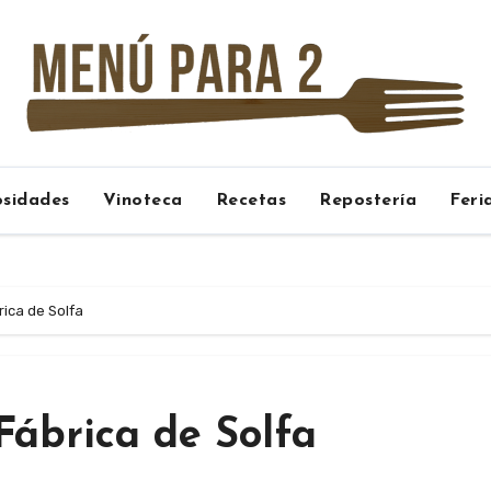
osidades
Vinoteca
Recetas
Repostería
Feri
ica de Solfa
Fábrica de Solfa