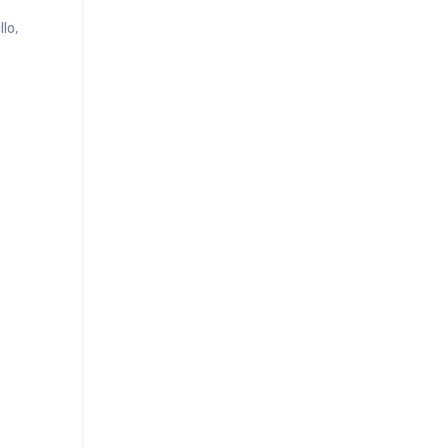
llo
,