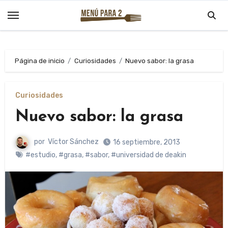
Saltar
al
contenido
Página de inicio
Curiosidades
Nuevo sabor: la grasa
Curiosidades
Nuevo sabor: la grasa
por
Víctor Sánchez
16 septiembre, 2013
#estudio
,
#grasa
,
#sabor
,
#universidad de deakin